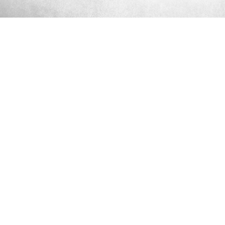
INSCRIVEZ-VOUS À LA NEWSLETTER DE CAP CAVAL
Avenue de Skibbereen
29760 Penmarc’h