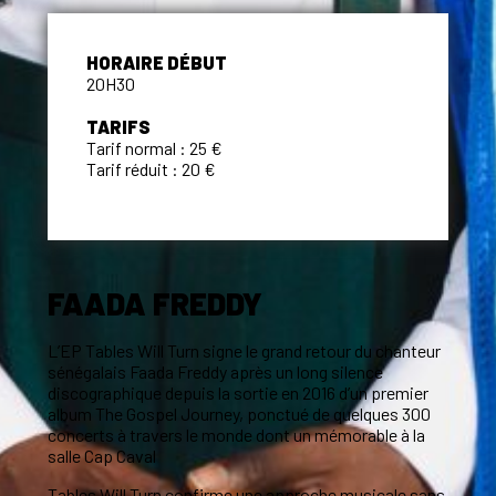
HORAIRE DÉBUT
20H30
TARIFS
Tarif normal : 25 €
Tarif réduit : 20 €
FAADA FREDDY
L’EP Tables Will Turn signe le grand retour du chanteur
sénégalais Faada Freddy après un long silence
discographique depuis la sortie en 2016 d’un premier
album The Gospel Journey, ponctué de quelques 300
concerts à travers le monde dont un mémorable à la
salle Cap Caval
Tables Will Turn confirme une approche musicale sans