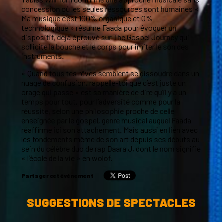
concession où les seules ressources sont humaines «
Ma musique c’est 100% organique et 0%
technologique » résume Faada pour évoquer un
dispositif, déjà éprouvé sur The Gospel Journey qui
sollicite la bouche et le corps pour imiter le son des
instruments.
« Quand tous tes rêves semblent se dissoudre dans un
nuage de confusion, rappelle-toi que c’est juste un
orage qui passe » est sa manière de dire qu’il y a un
temps pour tout, pour l’adversité comme pour la
réussite, selon une philosophie proche de celle
enseignée par le gospel, genre musical auquel Faada
réaffirme ici son attachement. Mais aussi en lien avec
les fondements même de son art depuis ses débuts au
sein du célèbre duo de rap Daara J, dont le nom signifie
« l’école de la vie » en wolof.
Partager cet événement
SUGGESTIONS DE SPECTACLES