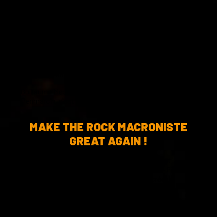
GUILLAUME MEURICE & THE
DISRUPTIVES /ANNULE !
Les remboursements se font auprès des réseaux de
billetterie (Ticketnet, digitick, billetweb ou en mairie de
Penmarc'h (apportez billets + RIB)
Merci et désolé encore.
Guillaume Meurice reviendra très prochainement à
Penmarc'h, c'est convenu.
MAKE THE ROCK MACRONISTE
GREAT AGAIN !
Quatre anciens étudiants d’HEC, anciennement
membres du collectif «les Jeunes avec Jean-Pierre
Raffarin», décident de se retrouver pour créer le
premier groupe de rock macroniste de l’Histoire.
Florence, fille d’un cadre dirigeant d’Universal, Philippe,
hipster en free-lance et gérant d’un food-truck, Rémi,